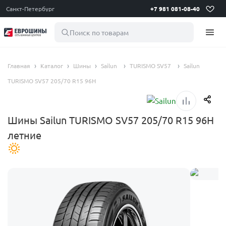
Санкт-Петербург
+7 981 081-08-40
Поиск по товарам
Главная
Каталог
Шины
Sailun
TURISMO SV57
Sailun
TURISMO SV57 205/70 R15 96H
Шины Sailun TURISMO SV57 205/70 R15 96H
летние