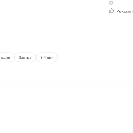
Рекоме
годня
Завтра
3-4 дня