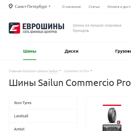
Санкт-Петербург
О магазине
Статьи
Оплата и дост
Шины из лучших мировых
брендов.
Шины
Диски
Грузов
Главная
-
Каталог
-
Шины
-
Sailun
-
Commercio Pro
Шины Sailun Commercio Pro
Ikon Tyres
Landsail
Amtel