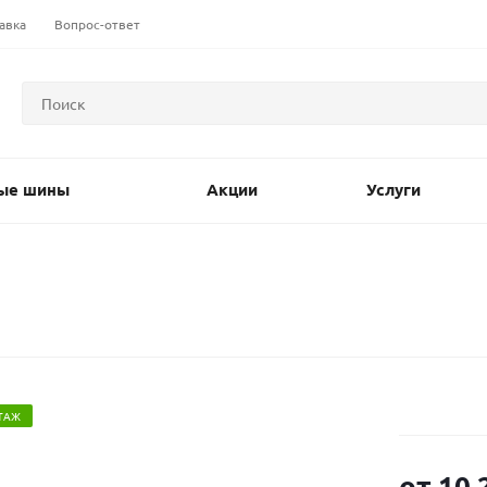
авка
Вопрос-ответ
ые шины
Акции
Услуги
ТАЖ
от
10 