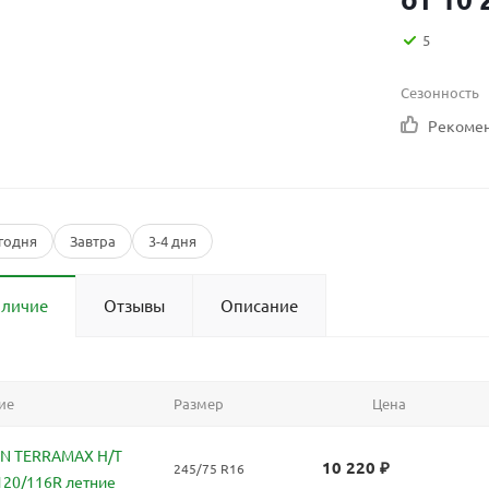
5
Сезонность
Рекоме
годня
Завтра
3-4 дня
аличие
Отзывы
Описание
ие
Размер
Цена
N TERRAMAX H/T
10 220
₽
245/75 R16
120/116R летние