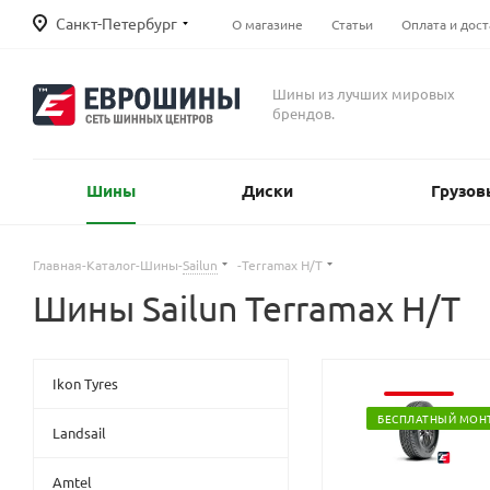
Санкт-Петербург
О магазине
Статьи
Оплата и дост
Шины из лучших мировых
брендов.
Шины
Диски
Грузов
Главная
-
Каталог
-
Шины
-
Sailun
-
Terramax H/T
Шины Sailun Terramax H/T
Ikon Tyres
БЕСПЛАТНЫЙ МОН
Landsail
Amtel