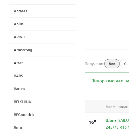
Antares
Aplus
ARIVO
Armstrong
Attar
Получение
Все
Се
BARS
Типоразмеры и н
Barum
BELSHINA
Наименован
BFGoodrich
Шины SAILU
16''
245/75 R16 
Boto