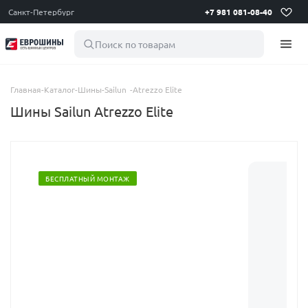
Санкт-Петербург
+7 981 081-08-40
Поиск по товарам
Главная
-
Каталог
-
Шины
-
Sailun
-
Atrezzo Elite
Шины Sailun Atrezzo Elite
БЕСПЛАТНЫЙ МОНТАЖ