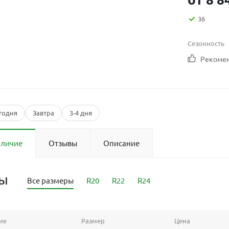
36
Сезонность
Рекоме
годня
Завтра
3-4 дня
аличие
Отзывы
Описание
ры
Все размеры
R20
R22
R24
ие
Размер
Цена