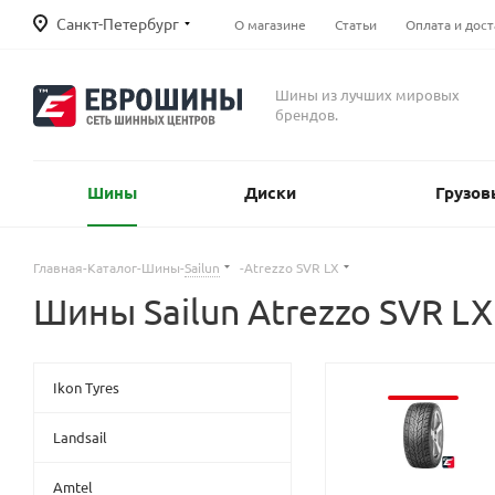
Санкт-Петербург
О магазине
Статьи
Оплата и дост
Шины из лучших мировых
брендов.
Шины
Диски
Грузов
Главная
-
Каталог
-
Шины
-
Sailun
-
Atrezzo SVR LX
Шины Sailun Atrezzo SVR LX
Ikon Tyres
Landsail
Amtel