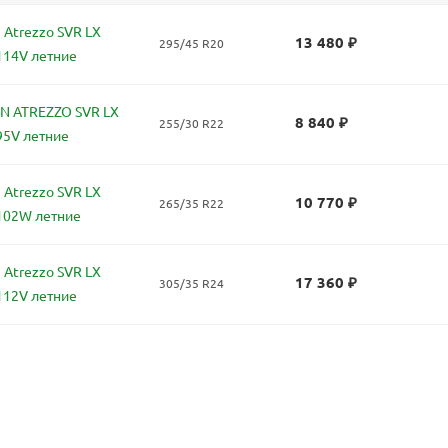
 Atrezzo SVR LX
13 480
₽
295/45 R20
114V летние
N ATREZZO SVR LX
8 840
₽
255/30 R22
95V летние
 Atrezzo SVR LX
10 770
₽
265/35 R22
102W летние
 Atrezzo SVR LX
17 360
₽
305/35 R24
112V летние