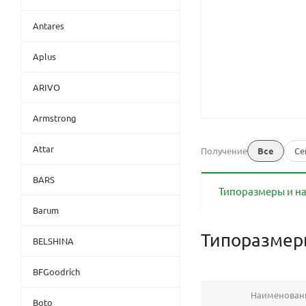
Antares
Aplus
ARIVO
Armstrong
Attar
Получение
Все
Се
BARS
Типоразмеры и н
Barum
Типоразме
BELSHINA
BFGoodrich
Наименован
Boto