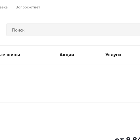
авка
Вопрос-ответ
ые шины
Акции
Услуги
от
8 8