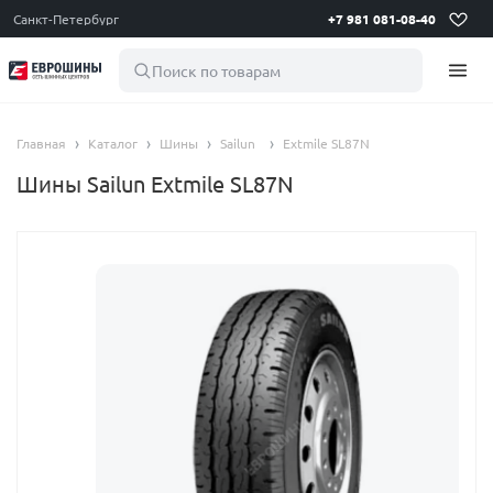
Санкт-Петербург
+7 981 081-08-40
Поиск по товарам
Главная
Каталог
Шины
Sailun
Extmile SL87N
Шины Sailun Extmile SL87N