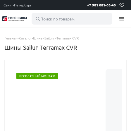
Санкт-Петербург
+7 981 081-08-40
Поиск по товарам
Главная
-
Каталог
-
Шины
-
Sailun
-
Terramax CVR
Шины Sailun Terramax CVR
БЕСПЛАТНЫЙ МОНТАЖ