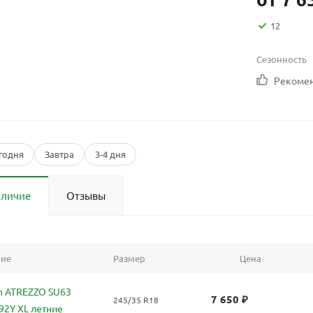
12
Сезонность
Рекоме
годня
Завтра
3-4 дня
аличие
Отзывы
ние
Размер
Цена
n ATREZZO SU63
7 650
₽
245/35 R18
92Y XL летние