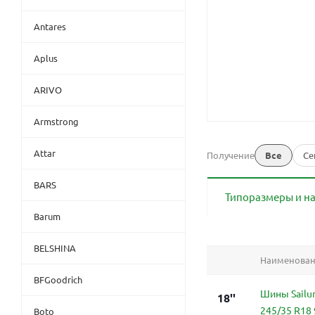
Antares
Aplus
ARIVO
Armstrong
Attar
Получение
Все
Се
BARS
Типоразмеры и н
Barum
BELSHINA
Наименова
BFGoodrich
Шины Sailu
18''
245/35 R18 
Boto