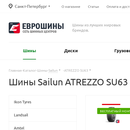
Санкт-Петербург
О магазине
Статьи
Оплата и дост
Шины из лучших мировых
брендов.
Шины
Диски
Грузов
Главная
-
Каталог
-
Шины
-
Sailun
-
ATREZZO SU63
Шины Sailun ATREZZO SU63
Ikon Tyres
БЕСПЛАТНЫЙ МОН
Landsail
Amtel