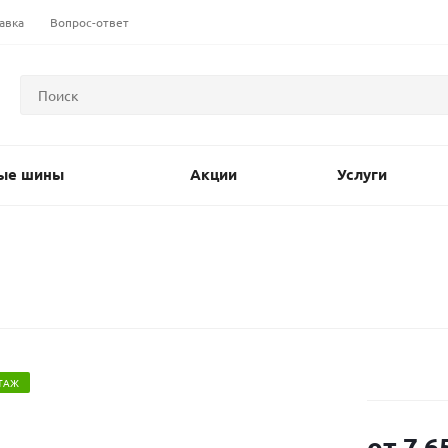
авка
Вопрос-ответ
ые шины
Акции
Услуги
ТАЖ
от
7 6