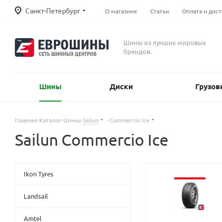
Санкт-Петербург
О магазине
Статьи
Оплата и дост
Шины из лучших мировых
брендов.
Шины
Диски
Грузов
Главная
-
Каталог
-
Шины
-
Sailun
-
Commercio Ice
Sailun Commercio Ice
Ikon Tyres
Landsail
Amtel