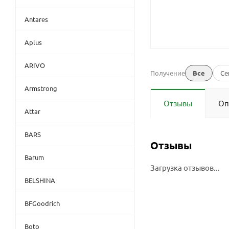
Antares
Aplus
ARIVO
Получение
Все
Се
Armstrong
Отзывы
Оп
Attar
BARS
Отзывы
Barum
Загрузка отзывов...
BELSHINA
BFGoodrich
Boto