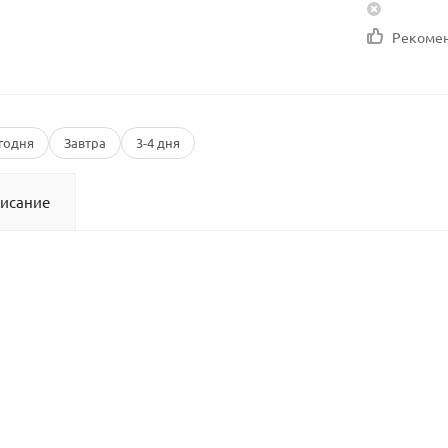
Рекоме
годня
Завтра
3-4 дня
исание