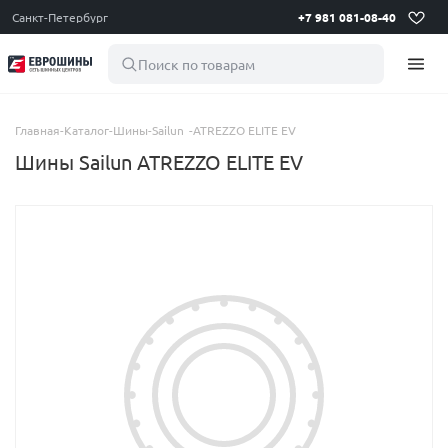
Санкт-Петербург
+7 981 081-08-40
Поиск по товарам
Главная
-
Каталог
-
Шины
-
Sailun
-
ATREZZO ELITE EV
Шины Sailun ATREZZO ELITE EV