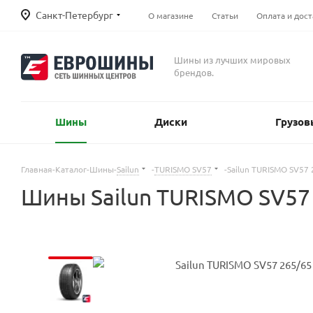
Санкт-Петербург
О магазине
Статьи
Оплата и дост
Шины из лучших мировых
брендов.
Шины
Диски
Грузов
Главная
-
Каталог
-
Шины
-
Sailun
-
TURISMO SV57
-
Sailun TURISMO SV57
Шины Sailun TURISMO SV57 