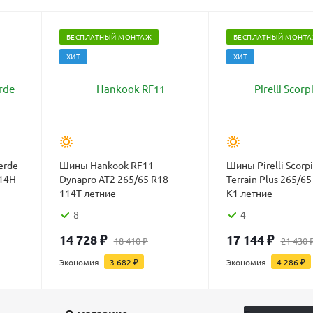
БЕСПЛАТНЫЙ МОНТАЖ
БЕСПЛАТНЫЙ МОНТ
ХИТ
ХИТ
erde
Шины Hankook RF11
Шины Pirelli Scorpi
114H
Dynapro AT2 265/65 R18
Terrain Plus 265/6
114T летние
K1 летние
8
4
14 728
₽
17 144
₽
18 410
₽
21 430
Экономия
3 682
₽
Экономия
4 286
₽