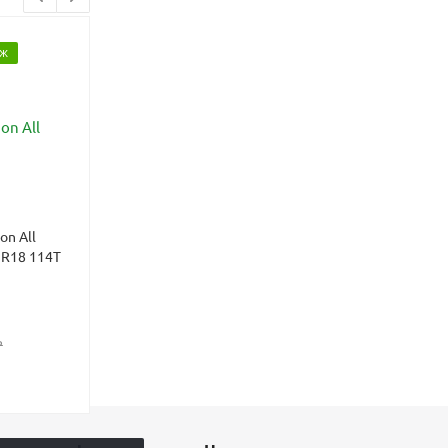
АЖ
БЕСПЛАТНЫЙ МОНТАЖ
on All
Шины Kumho Road Venture
5 R18 114T
AT52 265/65 R18 114T
летние
12 450
₽
₽