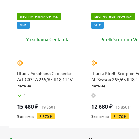
БЕСПЛАТНЫЙ МОНТАЖ
БЕСПЛАТНЫЙ МОНТАЖ
ХИТ
ХИТ
Шины Yokohama Geolandar
Шины Pirelli Scorpion V
A/T G031A 265/65 R18 114V
All Season 265/65 R18 
летние
летние
4
15 480
₽
12 680
₽
19 350
₽
15 850
₽
Экономия
3 870
₽
Экономия
3 170
₽