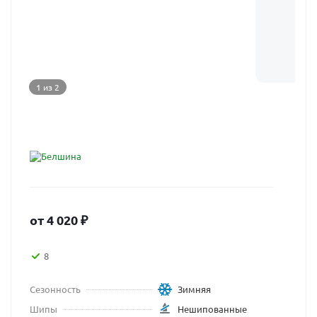
1 из 2
от
4 020
₽
8
Сезонность
Зимняя
Шипы
Нешипованные