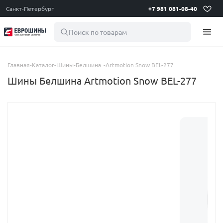
Санкт-Петербург
+7 981 081-08-40
Поиск по товарам
Главная
-
Каталог
-
Шины
-
Белшина
-
Artmotion Snow BEL-277
Шины Белшина Artmotion Snow BEL-277