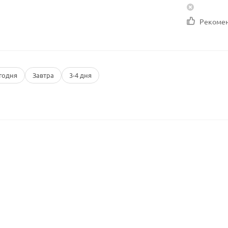
Рекоме
годня
Завтра
3-4 дня