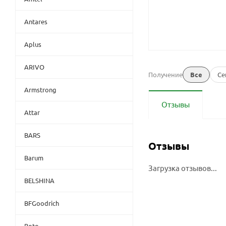
Antares
Aplus
ARIVO
Получение
Все
Се
Armstrong
Отзывы
Attar
BARS
Отзывы
Barum
Загрузка отзывов...
BELSHINA
BFGoodrich
Boto