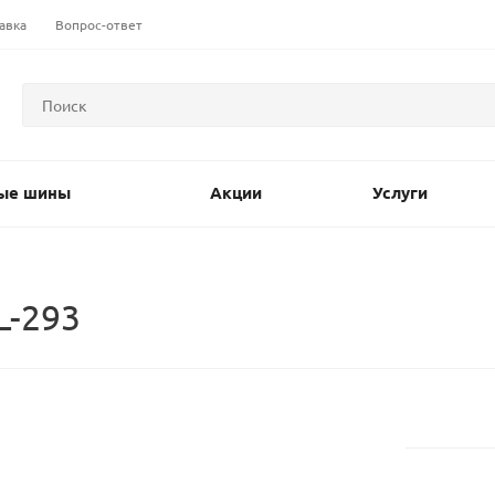
авка
Вопрос-ответ
ые шины
Акции
Услуги
L-293