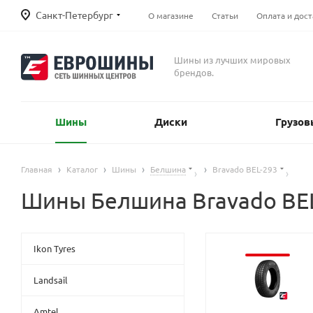
Санкт-Петербург
О магазине
Статьи
Оплата и дост
Шины из лучших мировых
брендов.
Шины
Диски
Грузов
Главная
Каталог
Шины
Белшина
Bravado BEL-293
Шины Белшина Bravado BE
Ikon Tyres
Landsail
Amtel