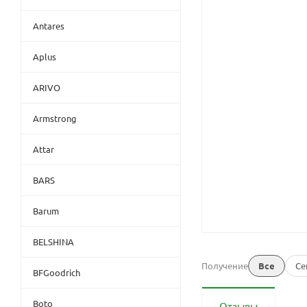
Antares
Aplus
ARIVO
Armstrong
Attar
BARS
Barum
BELSHINA
Получение
Все
Се
BFGoodrich
Boto
Отзывы