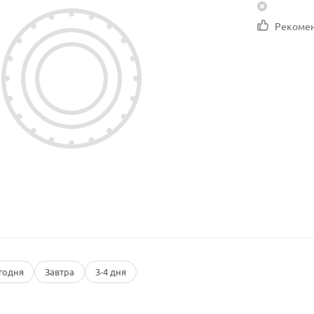
Рекоме
годня
Завтра
3-4 дня