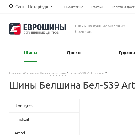
Санкт-Петербург
О магазине
Статьи
Оплата и дост
Шины из лучших мировых
брендов.
Шины
Диски
Грузов
Главная
-
Каталог
-
Шины
-
Белшина
-
Бел-539 Artmotion
Шины Белшина Бел-539 Ar
Ikon Tyres
Landsail
Amtel