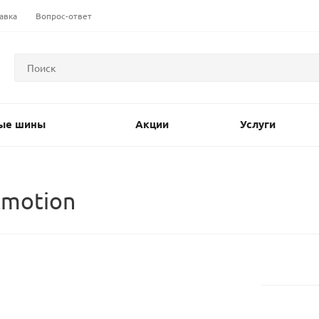
авка
Вопрос-ответ
ые шины
Акции
Услуги
tmotion