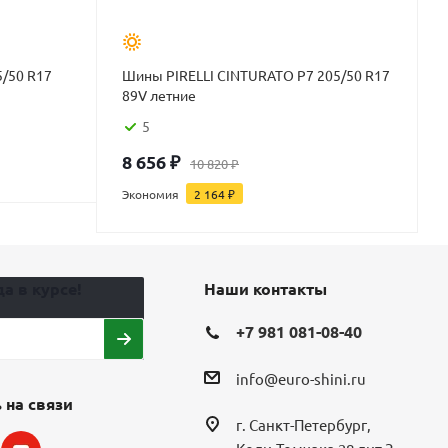
/50 R17
Шины PIRELLI CINTURATO P7 205/50 R17
89V летние
5
8 656
₽
10 820
₽
Экономия
2 164
₽
а в курсе!
Наши контакты
+7 981 081-08-40
info@euro-shini.ru
 на связи
г. Санкт-Петербург,