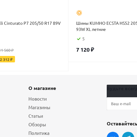
li Cinturato P7 205/50 R17 89V
Шины KUMHO ECSTA HS52 205
93W XL летние
5
7 120
₽
11 560
₽
2 312
₽
О магазине
Будьте всегд
Новости
Магазины
Статьи
Оставайтесь
Обзоры
Политика