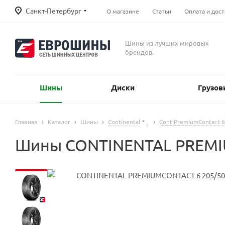
Санкт-Петербург
О магазине
Статьи
Оплата и дост
Шины из лучших мировых
брендов.
Шины
Диски
Грузов
Главная
Каталог
Шины
Continental
ContiPremiumContact 6
Шины CONTINENTAL PREMIU