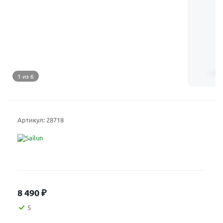
1 из 6
Артикул:
28718
8 490
₽
5