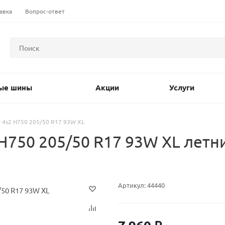
авка
Вопрос-ответ
ые шины
Акции
Услуги
y 4s2 H750 205/50 R17 93W XL
H750 205/50 R17 93W XL летн
Артикул:
44440