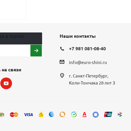
Экономия
2 0
а в курсе!
Наши контакты
+7 981 081-08-40
info@euro-shini.ru
 на связи
г. Санкт-Петербург,
Коли-Томчака 28 лит З