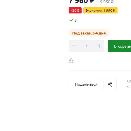
7 960
₽
9 950
₽
-
20
%
Экономия
1 990
₽
8
Под заказ, 3-4 дня
В корзи
Це
Поделиться
от