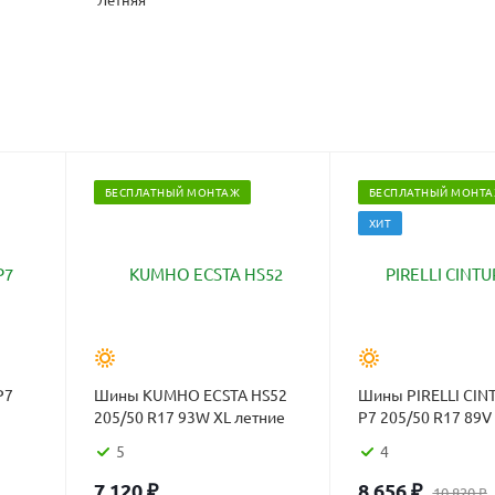
БЕСПЛАТНЫЙ МОНТАЖ
БЕСПЛАТНЫЙ МОНТ
ХИТ
P7
Шины KUMHO ECSTA HS52
Шины PIRELLI CI
205/50 R17 93W XL летние
P7 205/50 R17 89V
5
4
7 120
₽
8 656
₽
10 820
₽