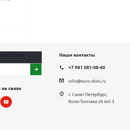
103V летние
103H летние
8
7
19 290
₽
11 120
₽
13
Экономия
2 7
а в курсе!
Наши контакты
+7 981 081-08-40
info@euro-shini.ru
 на связи
г. Санкт-Петербург,
Коли-Томчака 28 лит З