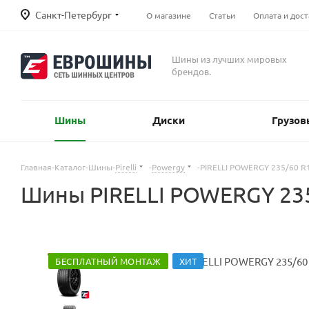
Санкт-Петербург
О магазине
Статьи
Оплата и дост
Шины из лучших мировых
брендов.
Шины
Диски
Грузов
Главная
-
Каталог
-
Шины
-
Pirelli
-
Powergy
-
PIRELLI POWERGY 235/60 R
Шины PIRELLI POWERGY 235
БЕСПЛАТНЫЙ МОНТАЖ
ХИТ