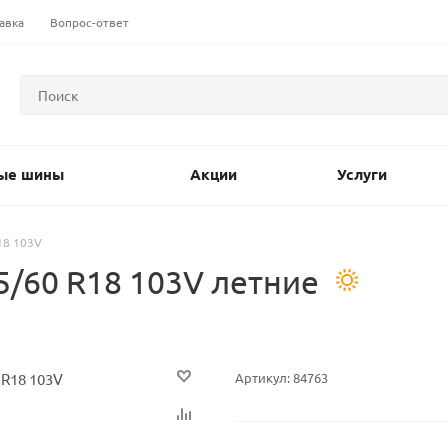
авка
Вопрос-ответ
ые шины
Акции
Услуги
18 103V
/60 R18 103V летние
Артикул:
84763