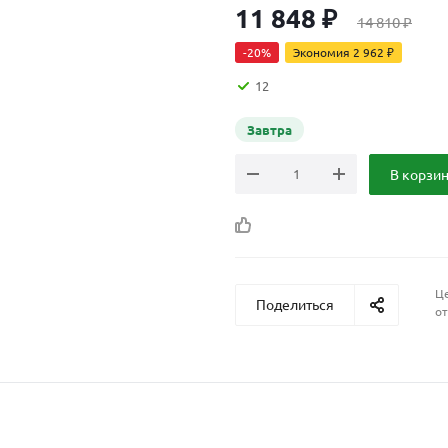
11 848
₽
14 810
₽
-
20
%
Экономия
2 962
₽
12
Завтра
В корзи
Це
Поделиться
от