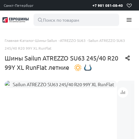
Санкт-Петербург
+7 981 081-08-40
Поиск по товарам
Главная
-
Каталог
-
Шины
-
Sailun
-
ATREZZO SU63
-
Sailun ATREZZO SU63
245/40 R20 99Y XL RunFlat
Шины Sailun ATREZZO SU63 245/40 R20
99Y XL RunFlat летние