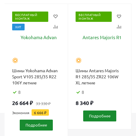
БЕСПЛАТНЫЙ
БЕСПЛАТНЫЙ
МОНТАЖ
МОНТАЖ
ХИТ
Шины Yokohama Advan
Шины Antares Majoris
Sport V105 285/35 R22
R1 285/35 ZR22 106W
106Y летние
XL летние
8
8
26 664
₽
8 340
₽
33 330
₽
Экономия
6 666
₽
Подробнее
Подробнее
Каталог