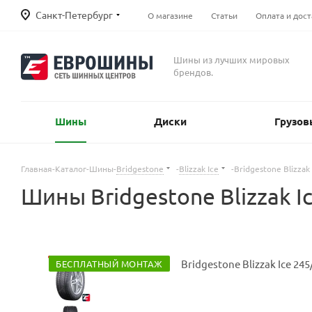
Санкт-Петербург
О магазине
Статьи
Оплата и дост
Шины из лучших мировых
брендов.
Шины
Диски
Грузов
Главная
-
Каталог
-
Шины
-
Bridgestone
-
Blizzak Ice
-
Bridgestone Blizzak
Шины Bridgestone Blizzak 
БЕСПЛАТНЫЙ МОНТАЖ