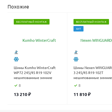
Похожие
БЕСПЛАТНЫЙ МОНТАЖ
БЕСПЛАТНЫЙ МОНТАЖ
ХИТ
Шины Kumho WinterCraft
Шины Nexen WINGUARD
WP72 245/45 R19 102V
3 245/45 R19 102T
нешипованные зимние
нешипованные зимние
8
8
13 210
₽
11 810
₽