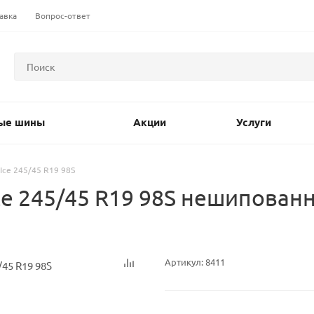
авка
Вопрос-ответ
ые шины
Акции
Услуги
 Ice 245/45 R19 98S
Ice 245/45 R19 98S нешипова
Артикул:
8411