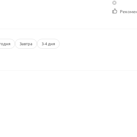
Рекоме
годня
Завтра
3-4 дня