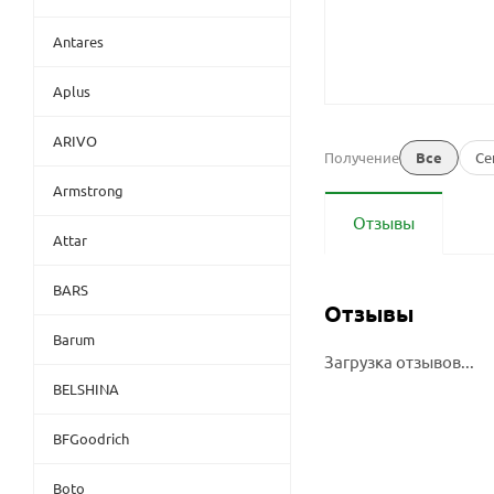
Antares
Aplus
ARIVO
Получение
Все
Се
Armstrong
Отзывы
Attar
BARS
Отзывы
Barum
Загрузка отзывов...
BELSHINA
BFGoodrich
Boto