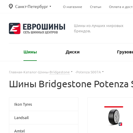
Санкт-Петербург
О магазине
Статьи
Оплата и дост
Шины из лучших мировых
брендов.
Шины
Диски
Грузов
Главная
-
Каталог
-
Шины
-
Bridgestone
-
Potenza S007A
Шины Bridgestone Potenza
Ikon Tyres
Landsail
Amtel