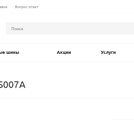
авка
Вопрос-ответ
ые шины
Акции
Услуги
 S007A