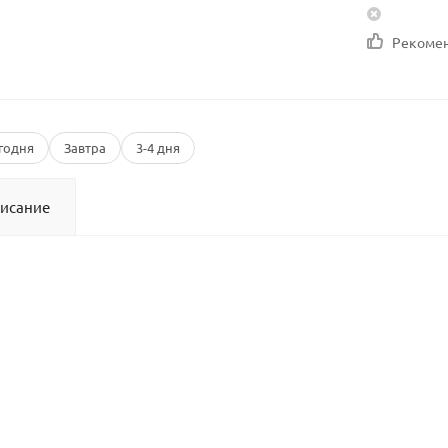
Рекоме
годня
Завтра
3-4 дня
исание