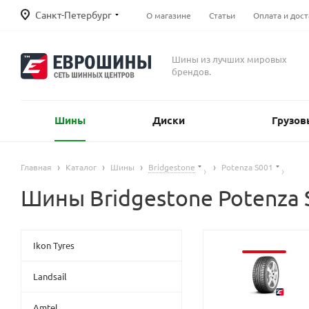
Санкт-Петербург
О магазине
Статьи
Оплата и дост
Шины из лучших мировых
брендов.
Шины
Диски
Грузов
Главная
Каталог
Шины
Bridgestone
Potenza S001
Шины Bridgestone Potenza 
Ikon Tyres
Landsail
Amtel