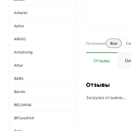
Antares
Aplus
ARIVO
Получение
Все
Се
Armstrong
Отзывы
Оп
Attar
BARS
Отзывы
Barum
Загрузка отзывов...
BELSHINA
BFGoodrich
Boto