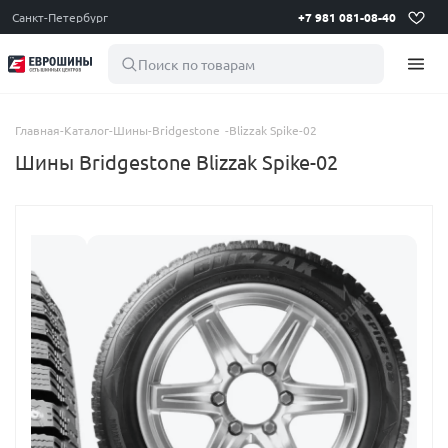
Санкт-Петербург
+7 981 081-08-40
Поиск по товарам
Главная
-
Каталог
-
Шины
-
Bridgestone
-
Blizzak Spike-02
Шины Bridgestone Blizzak Spike-02