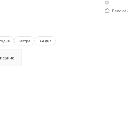
Рекоме
годня
Завтра
3-4 дня
исание