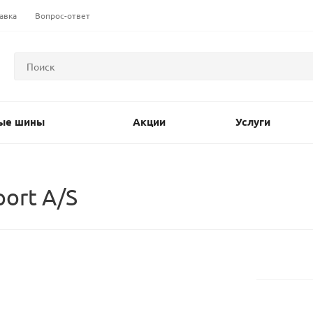
авка
Вопрос-ответ
ые шины
Акции
Услуги
ort A/S