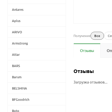
Antares
Aplus
ARIVO
Получение
Все
Се
Armstrong
Отзывы
Оп
Attar
BARS
Отзывы
Barum
Загрузка отзывов...
BELSHINA
BFGoodrich
Boto