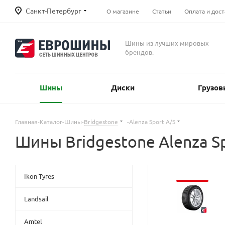
Санкт-Петербург
О магазине
Статьи
Оплата и дост
Шины из лучших мировых
брендов.
Шины
Диски
Грузов
Главная
-
Каталог
-
Шины
-
Bridgestone
-
Alenza Sport A/S
Шины Bridgestone Alenza Sp
Ikon Tyres
Landsail
Amtel