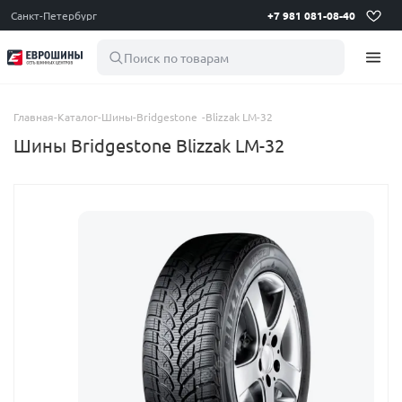
Санкт-Петербург
+7 981 081-08-40
Поиск по товарам
Главная
-
Каталог
-
Шины
-
Bridgestone
-
Blizzak LM-32
Шины Bridgestone Blizzak LM-32