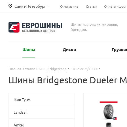
Санкт-Петербург
О магазине
Статьи
Оплата и дост
Шины из лучших мировых
брендов.
Шины
Диски
Грузов
Главная
-
Каталог
-
Шины
-
Bridgestone
-
Dueler M/T 674
Шины Bridgestone Dueler M
Ikon Tyres
Landsail
Amtel