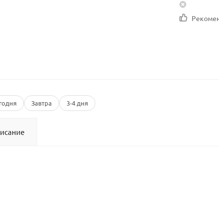
Рекоме
годня
Завтра
3-4 дня
исание