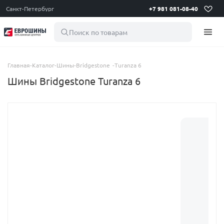
Санкт-Петербург
+7 981 081-08-40
Поиск по товарам
Главная
-
Каталог
-
Шины
-
Bridgestone
-
Turanza 6
Шины Bridgestone Turanza 6