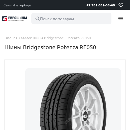
Санкт-Петербург
+7 981 081-08-40
Поиск по товарам
Главная
-
Каталог
-
Шины
-
Bridgestone
-
Potenza RE050
Шины Bridgestone Potenza RE050