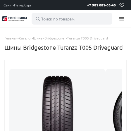
Санкт-Петербург
+7 981 081-08-40
Поиск по товарам
Главная
-
Каталог
-
Шины
-
Bridgestone
-
Turanza T005 Driveguard
Шины Bridgestone Turanza T005 Driveguard