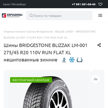
Санкт-Петербург
+7 981 081-08-40
Поиск по товарам
Главная
-
Каталог
-
Шины
-
Bridgestone
-
Blizzak LM001
-
BRIDGESTONE
BLIZZAK LM-001 275/45 R20 110V RUN FLAT XL
Шины BRIDGESTONE BLIZZAK LM-001
275/45 R20 110V RUN FLAT XL
нешипованные зимние
БЕСПЛАТНЫЙ МОНТАЖ