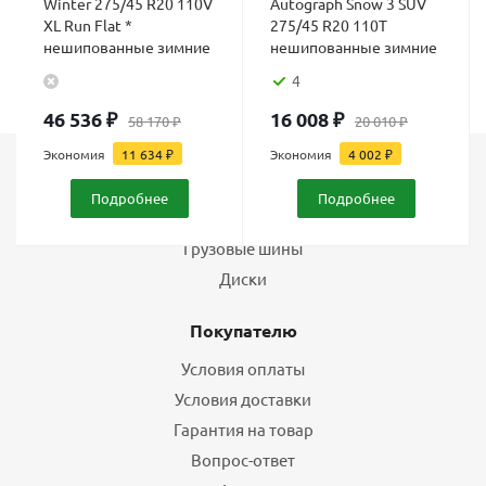
Winter 275/45 R20 110V
Autograph Snow 3 SUV
XL Run Flat *
275/45 R20 110T
нешипованные зимние
нешипованные зимние
4
46 536
₽
16 008
₽
58 170
₽
20 010
₽
Экономия
11 634
₽
Экономия
4 002
₽
Каталог
Подробнее
Подробнее
Шины
Грузовые шины
Диски
Покупателю
Условия оплаты
Условия доставки
Гарантия на товар
Вопрос-ответ