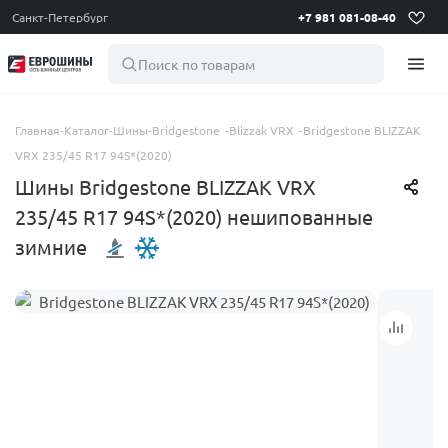
Санкт-Петербург
+7 981 081-08-40
Поиск по товарам
Главная
-
Каталог
-
Шины
-
Bridgestone
-
Blizzak VRX
-
Bridgestone BLIZZAK
VRX 235/45 R17 94S*(2020)
Шины Bridgestone BLIZZAK VRX
235/45 R17 94S*(2020) нешипованные
зимние