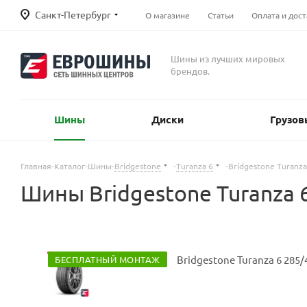
Санкт-Петербург
О магазине
Статьи
Оплата и дост
Шины из лучших мировых
брендов.
Шины
Диски
Грузов
Главная
-
Каталог
-
Шины
-
Bridgestone
-
Turanza 6
-
Bridgestone Turanz
Шины Bridgestone Turanza 
БЕСПЛАТНЫЙ МОНТАЖ