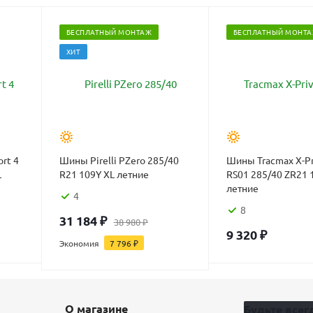
БЕСПЛАТНЫЙ МОНТАЖ
БЕСПЛАТНЫЙ МОНТ
ХИТ
ort 4
Шины Pirelli PZero 285/40
Шины Tracmax X-Pr
L
R21 109Y XL летние
RS01 285/40 ZR21 
летние
4
8
31 184
₽
38 980
₽
9 320
₽
Экономия
7 796
₽
О магазине
Будьте всегд