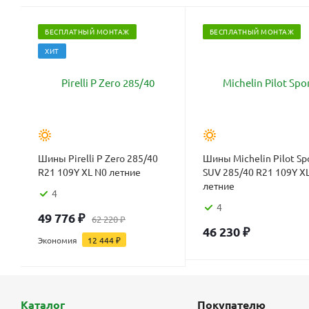
БЕСПЛАТНЫЙ МОНТАЖ
БЕСПЛАТНЫЙ МОНТАЖ
ХИТ
Шины Pirelli P Zero 285/40
Шины Michelin Pilot Sp
R21 109Y XL N0 летние
SUV 285/40 R21 109Y X
летние
4
4
49 776
₽
62 220
₽
46 230
₽
Экономия
12 444
₽
Каталог
Покупателю