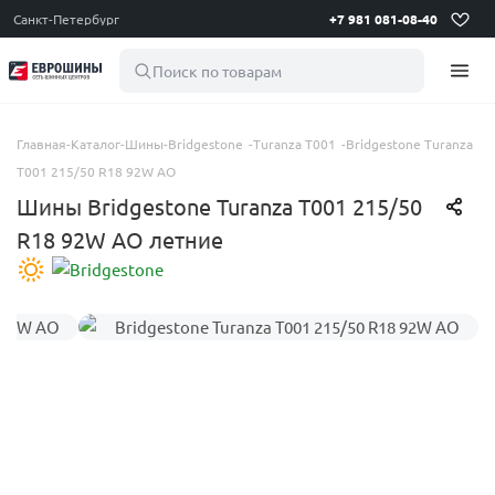
Санкт-Петербург
+7 981 081-08-40
Поиск по товарам
Главная
-
Каталог
-
Шины
-
Bridgestone
-
Turanza T001
-
Bridgestone Turanza
T001 215/50 R18 92W AO
Шины Bridgestone Turanza T001 215/50
R18 92W AO летние