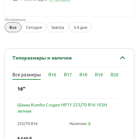
Получение
Все
Сегодня
Завтра
3-4 дня
Типоразмеры и наличие
Все размеры
R16
R17
R18
R19
R20
16''
Шины Kumho Crugen HP71 225/70 R16 103H
летние
225/70 R16
Наличие:
8
8 540
₽