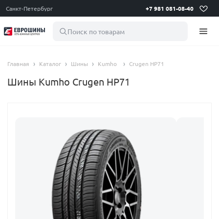
Санкт-Петербург
+7 981 081-08-40
Поиск по товарам
Главная
Каталог
Шины
Kumho
Crugen HP71
Шины Kumho Crugen HP71