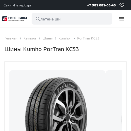
Санкт-Петербург
+7 981 081-08-40
летние шины 19
Главная
Каталог
Шины
Kumho
PorTran KC53
Шины Kumho PorTran KC53