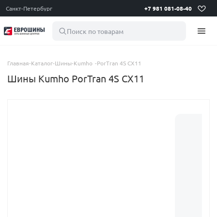
Санкт-Петербург
+7 981 081-08-40
Поиск по товарам
Главная
-
Каталог
-
Шины
-
Kumho
-
PorTran 4S CX11
Шины Kumho PorTran 4S CX11