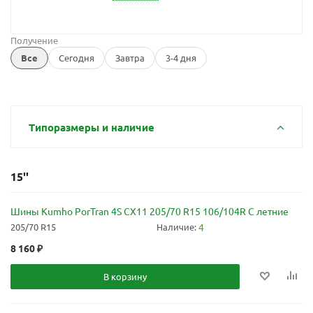
Получение
Все
Сегодня
Завтра
3-4 дня
Типоразмеры и наличие
15''
Шины Kumho PorTran 4S CX11 205/70 R15 106/104R C летние
205/70 R15
Наличие:
4
8 160
₽
В корзину