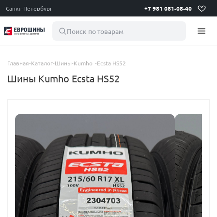
Санкт-Петербург
+7 981 081-08-40
Поиск по товарам
Главная
-
Каталог
-
Шины
-
Kumho
-
Ecsta HS52
Шины Kumho Ecsta HS52