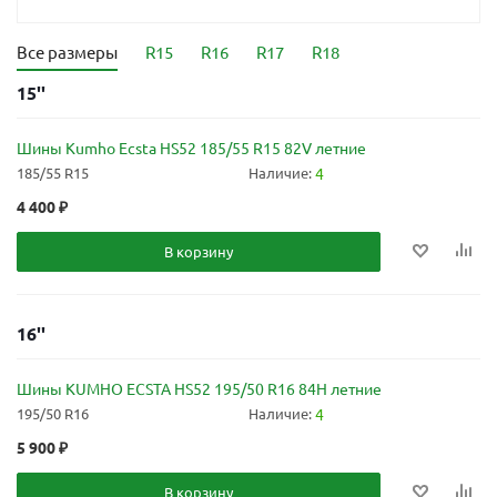
Все размеры
R15
R16
R17
R18
15''
Шины Kumho Ecsta HS52 185/55 R15 82V летние
185/55 R15
Наличие:
4
4 400
₽
В корзину
16''
Шины KUMHO ECSTA HS52 195/50 R16 84H летние
195/50 R16
Наличие:
4
5 900
₽
В корзину