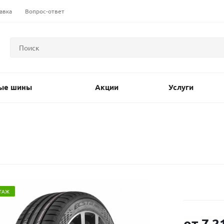
авка
Вопрос-ответ
ые шины
Акции
Услуги
ТАЖ
от
7 2