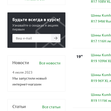
R17 108V XL
Шины Kumho
Будьте всегда в курсе!
R17 94W Run
Узнавайте о скидках и акциях
первым
Шины Kumho
R17 116H л
Шины Kumho
19''
R19 109W X
Новости
Все новости
4 июля 2023
Шины Kumho
Мы запустили новый
R19 96Y XL 
интернет-магазин
Шины Kumho
R19 111W л
Статьи
Все статьи