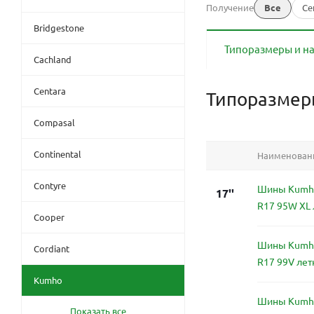
Получение
Все
Се
Bridgestone
Типоразмеры и н
Cachland
Centara
Типоразме
Compasal
Continental
Наименован
Contyre
Шины Kumho
17''
R17 95W XL 
Cooper
Шины Kumho
Cordiant
R17 99V лет
Kumho
Шины Kumho
Показать все