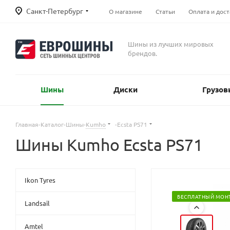
Санкт-Петербург
О магазине
Статьи
Оплата и дост
Шины из лучших мировых
брендов.
Шины
Диски
Грузов
Главная
-
Каталог
-
Шины
-
Kumho
-
Ecsta PS71
Шины Kumho Ecsta PS71
Ikon Tyres
БЕСПЛАТНЫЙ МОН
Landsail
Amtel