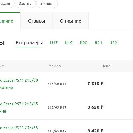
годня
Завтра
3-4 дня
аличие
Отзывы
Описание
ры
Все размеры
R17
R19
R20
R21
R22
ие
Размер
Цена
 Ecsta PS71 215/50
7 210
₽
215/50 R17
летние
 Ecsta PS71 215/65
8 620
₽
215/65 R17
ние
 Ecsta PS71 235/65
8 420
₽
235/65 R17