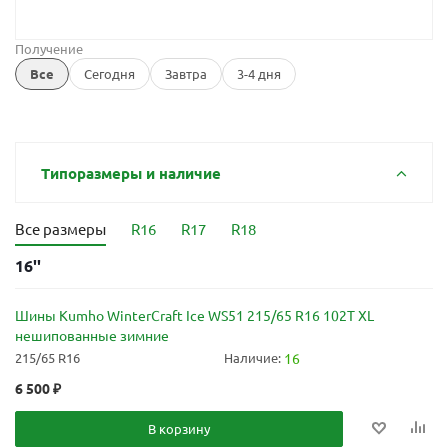
Получение
Все
Сегодня
Завтра
3-4 дня
Типоразмеры и наличие
Все размеры
R16
R17
R18
16''
Шины Kumho WinterCraft Ice WS51 215/65 R16 102T XL
нешипованные зимние
215/65 R16
Наличие:
16
6 500
₽
В корзину