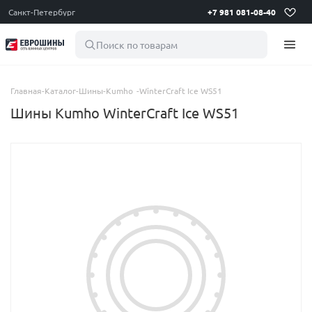
Санкт-Петербург
+7 981 081-08-40
Поиск по товарам
Главная
-
Каталог
-
Шины
-
Kumho
-
WinterCraft Ice WS51
Шины Kumho WinterCraft Ice WS51