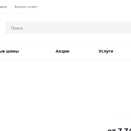
авка
Вопрос-ответ
ые шины
Акции
Услуги
от
7 7