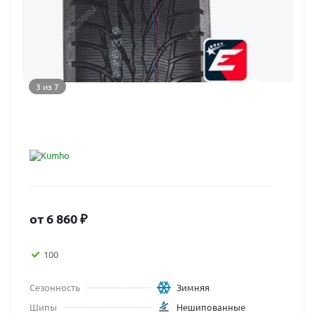
3 из 7
от
6 860
₽
100
Сезонность
Зимняя
Шипы
Нешипованные