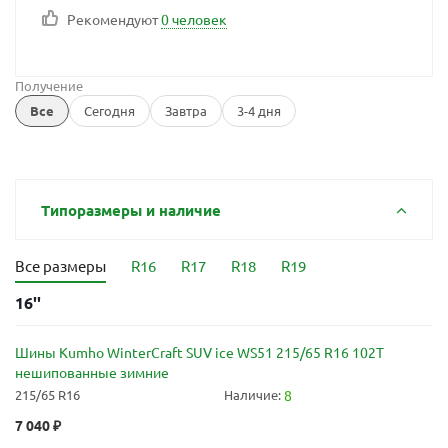
Рекомендуют
0 человек
Получение
Все
Сегодня
Завтра
3-4 дня
Типоразмеры и наличие
Все размеры
R16
R17
R18
R19
16''
Шины Kumho WinterCraft SUV ice WS51 215/65 R16 102T
нешипованные зимние
215/65 R16
Наличие:
8
7 040
₽