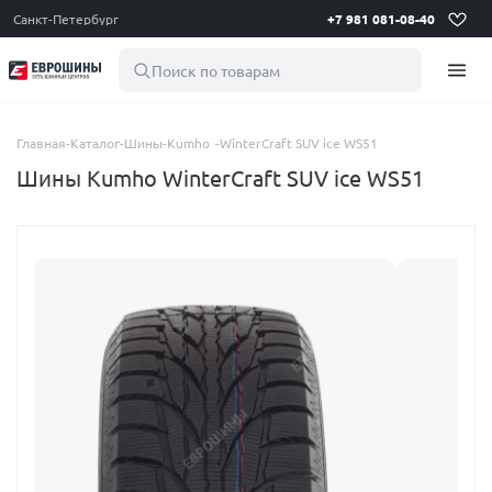
Санкт-Петербург
+7 981 081-08-40
Поиск по товарам
Главная
-
Каталог
-
Шины
-
Kumho
-
WinterCraft SUV ice WS51
Шины Kumho WinterCraft SUV ice WS51