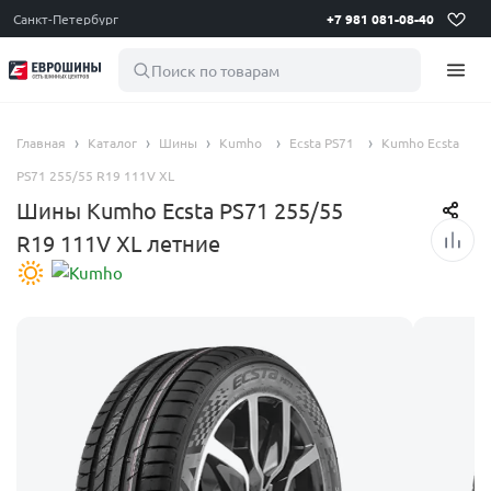
Санкт-Петербург
+7 981 081-08-40
Поиск по товарам
Главная
Каталог
Шины
Kumho
Ecsta PS71
Kumho Ecsta
PS71 255/55 R19 111V XL
Шины Kumho Ecsta PS71 255/55
R19 111V XL летние