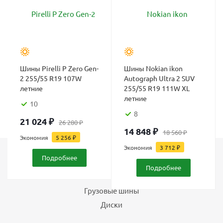
Шины Pirelli P Zero Gen-
Шины Nokian ikon
2 255/55 R19 107W
Autograph Ultra 2 SUV
летние
255/55 R19 111W XL
летние
10
8
21 024
₽
26 280
₽
14 848
₽
18 560
₽
Экономия
5 256
₽
Экономия
3 712
₽
Подробнее
Каталог
Подробнее
Шины
Грузовые шины
Диски