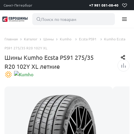
Санкт-Петербург
+7 981 081-08-40
Поиск по товарам
Главная
Каталог
Шины
Kumho
Ecsta PS91
Kumho Ecsta
PS91 275/35 R20 102Y XL
Шины Kumho Ecsta PS91 275/35
R20 102Y XL летние