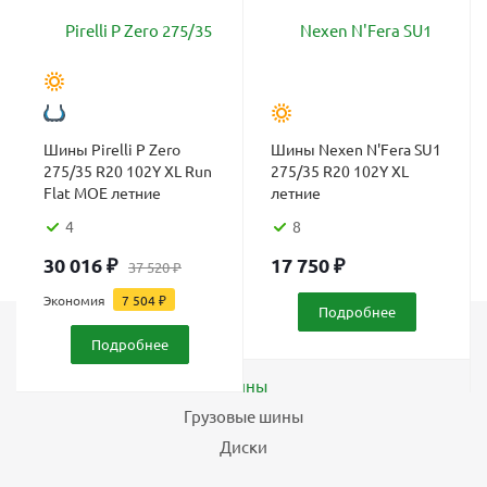
Шины Pirelli P Zero
Шины Nexen N'Fera SU1
275/35 R20 102Y XL Run
275/35 R20 102Y XL
Flat MOE летние
летние
4
8
30 016
₽
17 750
₽
37 520
₽
Экономия
7 504
₽
Подробнее
Подробнее
Каталог
Шины
Грузовые шины
Диски