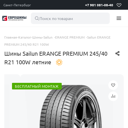
Санкт-Петербург
+7 981 081-08-40
Поиск по товарам
Главная
-
Каталог
-
Шины
-
Sailun
-
ERANGE PREMIUM
-
Sailun ERANGE
PREMIUM 245/40 R21 100W
Шины Sailun ERANGE PREMIUM 245/40
R21 100W летние
БЕСПЛАТНЫЙ МОНТАЖ