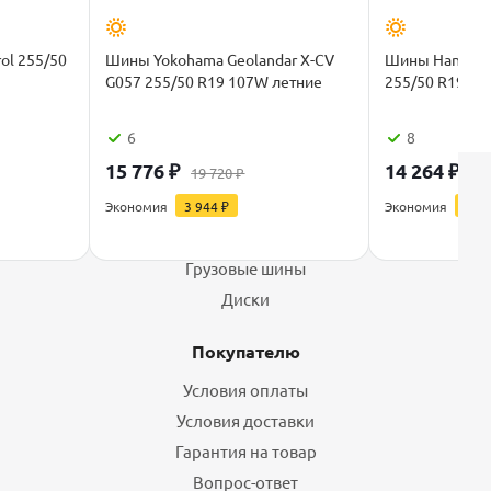
ol 255/50
Шины Yokohama Geolandar X-CV
Шины Hankook
G057 255/50 R19 107W летние
255/50 R19 10
6
8
15 776
₽
14 264
₽
19 720
₽
17 
Каталог
Экономия
3 944
₽
Экономия
3 56
Шины
Грузовые шины
Диски
Покупателю
Условия оплаты
Условия доставки
Гарантия на товар
Вопрос-ответ