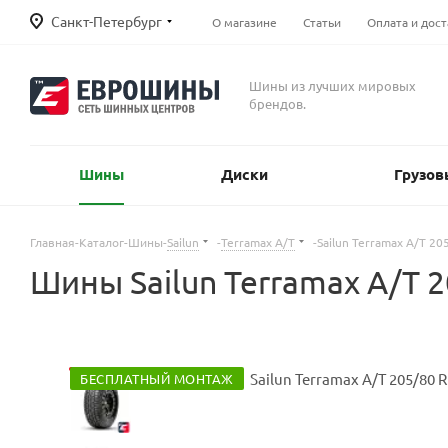
Санкт-Петербург
О магазине
Статьи
Оплата и дост
Шины из лучших мировых
брендов.
Шины
Диски
Грузов
Главная
-
Каталог
-
Шины
-
Sailun
-
Terramax A/T
-
Sailun Terramax A/T 2
Шины Sailun Terramax A/T 
БЕСПЛАТНЫЙ МОНТАЖ