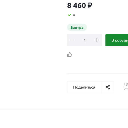
8 460
₽
4
Завтра
В корзи
Це
Поделиться
от