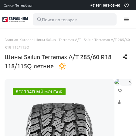
Санкт-Петербург
+7 981 081-08-40
Поиск по товарам
Главная
-
Каталог
-
Шины
-
Sailun
-
Terramax A/T
-
Sailun Terramax A/T 285/60
R18 118/115Q
Шины Sailun Terramax A/T 285/60 R18
118/115Q летние
БЕСПЛАТНЫЙ МОНТАЖ