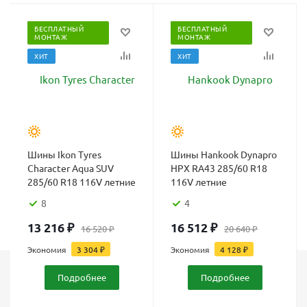
БЕСПЛАТНЫЙ
БЕСПЛАТНЫЙ
МОНТАЖ
МОНТАЖ
ХИТ
ХИТ
Шины Ikon Tyres
Шины Hankook Dynapro
Character Aqua SUV
HPX RA43 285/60 R18
285/60 R18 116V летние
116V летние
8
4
13 216
₽
16 512
₽
16 520
₽
20 640
₽
Экономия
3 304
₽
Экономия
4 128
₽
Подробнее
Подробнее
Каталог
Шины