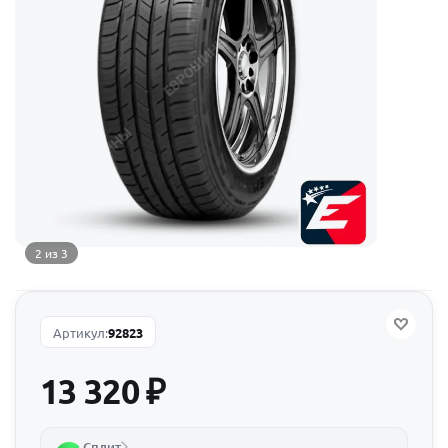
2 из 3
Артикул:
92823
13 320
₽
Сплит