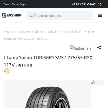
Санкт-Петербург
+7 981 081-08-40
Поиск по товарам
Главная
Каталог
Шины
Sailun
TURISMO SV57
Sailun
TURISMO SV57 275/55 R20 117V
Шины Sailun TURISMO SV57 275/55 R20
117V летние