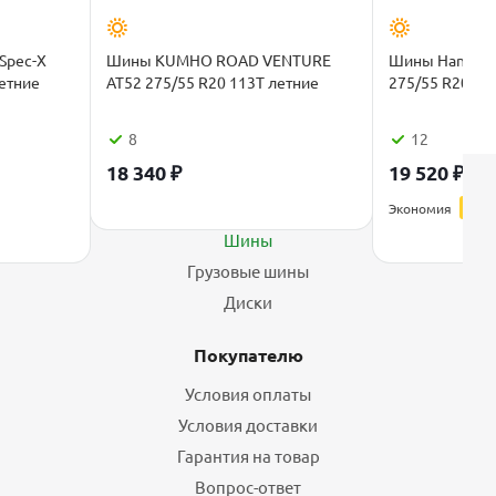
Spec-X
Шины KUMHO ROAD VENTURE
Шины Hankook 
летние
AT52 275/55 R20 113T летние
275/55 R20 11
8
12
18 340
₽
19 520
₽
24 
Каталог
Экономия
4 88
Шины
Грузовые шины
Диски
Покупателю
Условия оплаты
Условия доставки
Гарантия на товар
Вопрос-ответ