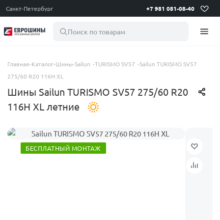
Санкт-Петербург
+7 981 081-08-40
Поиск по товарам
Главная
-
Каталог
-
Шины
-
Sailun
-
TURISMO SV57
-
Sailun TURISMO SV57
275/60 R20 116H XL
Шины Sailun TURISMO SV57 275/60 R20
116H XL летние
БЕСПЛАТНЫЙ МОНТАЖ